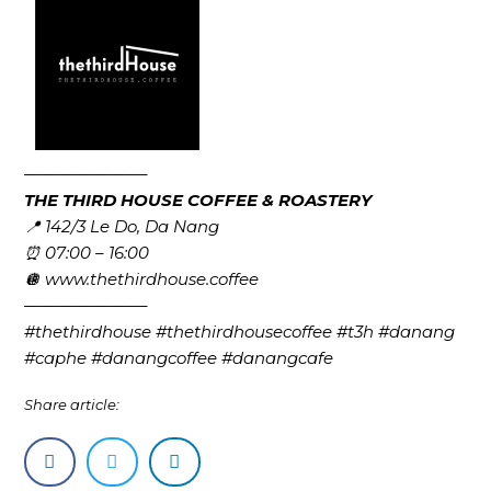
———————–
THE THIRD HOUSE COFFEE & ROASTERY
📍 142/3 Le Do, Da Nang
⏰ 07:00 – 16:00
🪩 www.thethirdhouse.coffee
———————–
#thethirdhouse #thethirdhousecoffee #t3h #danang
#caphe #danangcoffee #danangcafe
Share article: