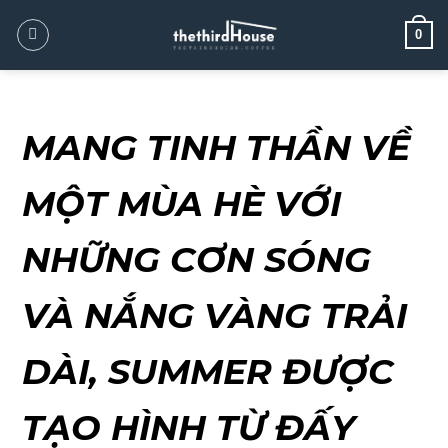
0
MANG TINH THẦN VỀ
MỘT MÙA HÈ VỚI
NHỮNG CƠN SÓNG
VÀ NẮNG VÀNG TRẢI
DÀI, SUMMER ĐƯỢC
TẠO HÌNH TỪ ĐẤY