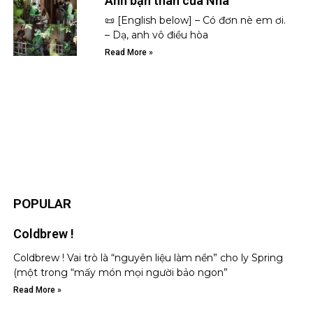
Anh bạn thân của Nhà
📜 [English below] – Có đơn nè em ơi.
– Dạ, anh vô điều hòa
Read More »
POPULAR
Coldbrew !
Coldbrew ! Vai trò là “nguyên liệu làm nền” cho ly Spring
(một trong “mấy món mọi người bảo ngon”
Read More »