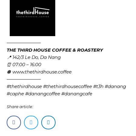
———————–
THE THIRD HOUSE COFFEE & ROASTERY
📍 142/3 Le Do, Da Nang
⏰ 07:00 – 16:00
🪩 www.thethirdhouse.coffee
———————–
#thethirdhouse #thethirdhousecoffee #t3h #danang
#caphe #danangcoffee #danangcafe
Share article: