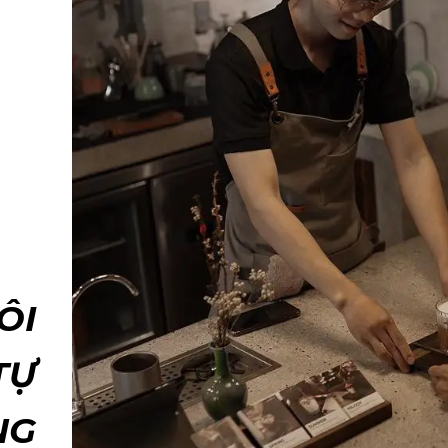
ÔI
TỰ
NG