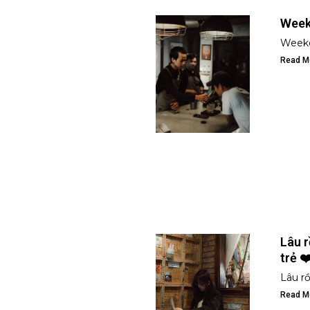
Week
Weeke
Read M
Lâu r
trẻ ❤
Lâu rồ
Read M