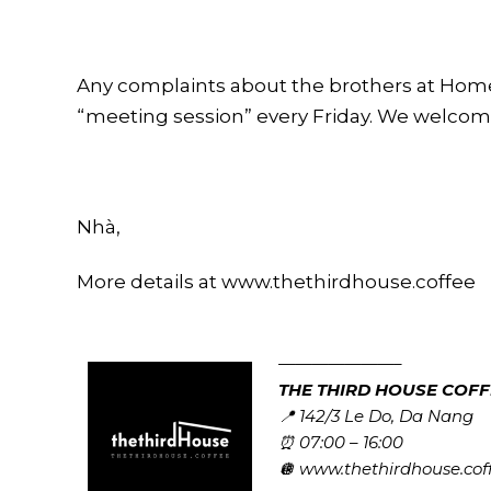
Any complaints about the brothers at Home, 
“meeting session” every Friday. We welcom
Nhà,
More details at www.thethirdhouse.coffee
———————–
THE THIRD HOUSE COFF
📍 142/3 Le Do, Da Nang
⏰ 07:00 – 16:00
🪩 www.thethirdhouse.cof