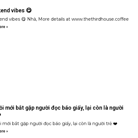
end vibes 😋
nd vibes 😋 Nhà, More details at www.thethirdhouse.coffee
ore »
ồi mới bắt gặp người đọc báo giấy, lại còn là người
️
i mới bắt gặp người đọc báo giấy, lại còn là người trẻ ❤️
ore »