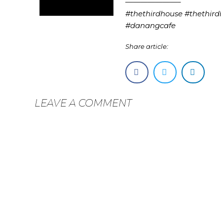
———————–
#thethirdhouse #thethir
#danangcafe
Share article:
LEAVE A COMMENT