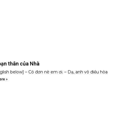
bạn thân của Nhà
glish below] – Có đơn nè em ơi. – Dạ, anh vô điều hòa
ore »