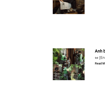
Anh 
📜 [En
Read M