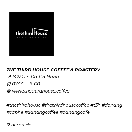
———————–
THE THIRD HOUSE COFFEE & ROASTERY
📍 142/3 Le Do, Da Nang
⏰ 07:00 – 16:00
🪩 www.thethirdhouse.coffee
———————–
#thethirdhouse #thethirdhousecoffee #t3h #danang
#caphe #danangcoffee #danangcafe
Share article: