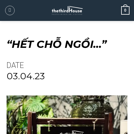
0
“HẾT CHỖ NGỒI…”
DATE
03.04.23