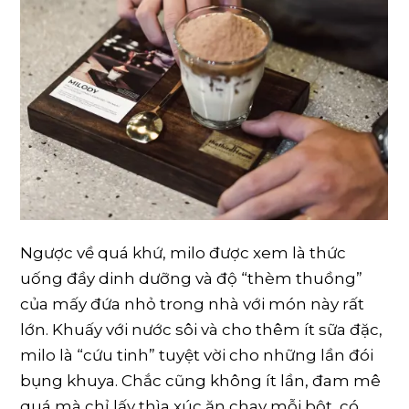
Ngược về quá khứ, milo được xem là thức
uống đầy dinh dưỡng và độ “thèm thuồng”
của mấy đứa nhỏ trong nhà với món này rất
lớn. Khuấy với nước sôi và cho thêm ít sữa đặc,
milo là “cứu tinh” tuyệt vời cho những lần đói
bụng khuya. Chắc cũng không ít lần, đam mê
quá mà chỉ lấy thìa xúc ăn chay mỗi bột, có