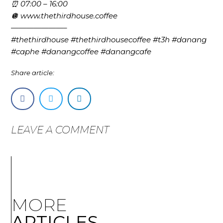
⏰ 07:00 – 16:00
🪩 www.thethirdhouse.coffee
———————–
#thethirdhouse #thethirdhousecoffee #t3h #danang
#caphe #danangcoffee #danangcafe
Share article:
LEAVE A COMMENT
MORE
ARTICLES