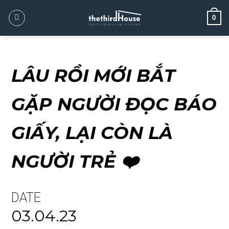
0
LÂU RỒI MỚI BẮT
GẶP NGƯỜI ĐỌC BÁO
GIẤY, LẠI CÒN LÀ
NGƯỜI TRẺ ❤️
DATE
03.04.23