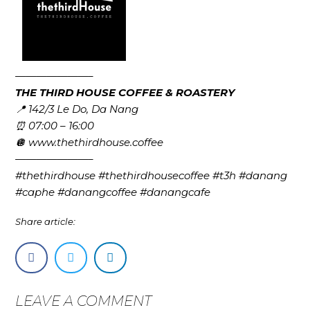
———————–
THE THIRD HOUSE COFFEE & ROASTERY
📍 142/3 Le Do, Da Nang
⏰ 07:00 – 16:00
🪩 www.thethirdhouse.coffee
———————–
#thethirdhouse #thethirdhousecoffee #t3h #danang
#caphe #danangcoffee #danangcafe
Share article:
LEAVE A COMMENT