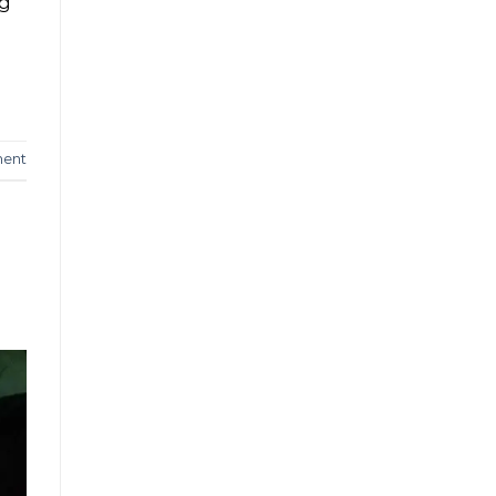
ng
ment