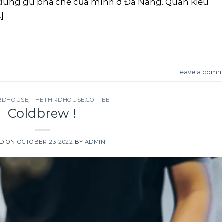
 đúng gu pha chế của mình ở Đà Nẵng. Quán kiểu
]
CONTINUE READING
→
Leave a com
RDHOUSE
,
THETHIRDHOUSE.COFFEE
Coldbrew !
ED ON
OCTOBER 23, 2022
BY
ADMIN