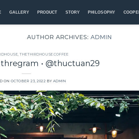
E
GALLERY
PRODUCT
STORY
PHILOSOPHY
COOPE
AUTHOR ARCHIVES:
ADMIN
RDHOUSE
,
THETHIRDHOUSE.COFFEE
thregram • @thuctuan29
ED ON
OCTOBER 23, 2022
BY
ADMIN