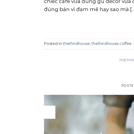
chiếc cafe vừa đúng gu decor vừa
đúng bán vì đam mê hay sao mà […
Posted in
thethirdhouse
,
thethirdhouse.coffee
THETHI
POST
23
Oct