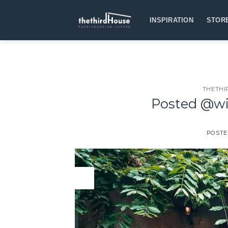
INSPIRATION
STOR
THETHI
Posted @wi
POST
23
Oct