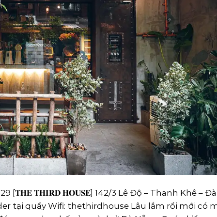
𝐄 𝐓𝐇𝐈𝐑𝐃 𝐇𝐎𝐔𝐒𝐄] 142/3 Lê Độ – Thanh Khê – Đà
er tại quầy Wifi: thethirdhouse Lâu lắm rồi mới có 