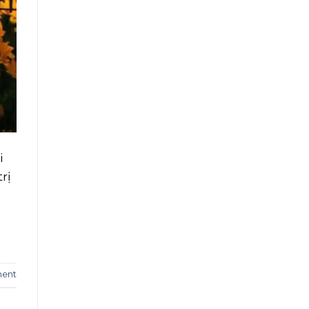
i
rị
ment