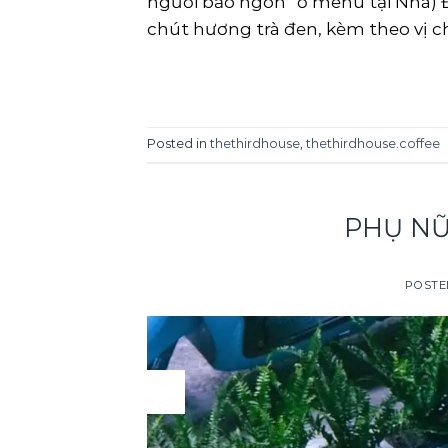
người bảo ngon” ở menu tại Nhà) 
chút hương trà đen, kèm theo vị 
Posted in
thethirdhouse
,
thethirdhouse.coffee
PHỤ NỮ
POSTE
22
Oct