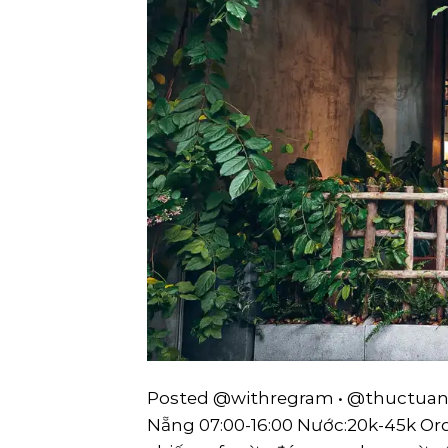
Posted @withregram • @thuctuan29 [𝐓
Nẵng 07:00-16:00 Nước:20k-45k Ord