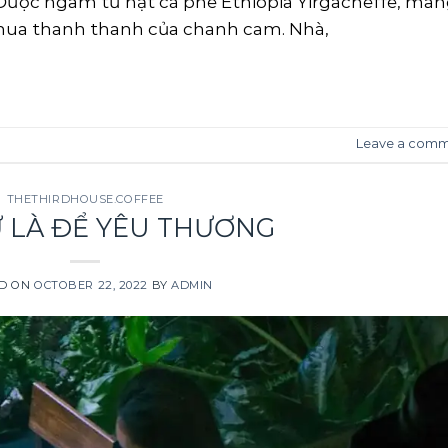
Được ngâm từ hạt cà phê Ethiopia Yirgacheffe, ma
chua thanh thanh của chanh cam. Nhà,
CONTINUE READING
→
Leave a com
THETHIRDHOUSE.COFFEE
 LÀ ĐỂ YÊU THƯƠNG
D ON
OCTOBER 22, 2022
BY
ADMIN