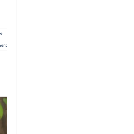
hê
ment