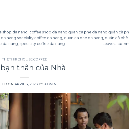
CONTINUE READING
→
e shop da nang
,
coffee shop da nang quan ca phe da nang quán cà p
da nang specialty coffee da nang
,
quan ca phe da nang
,
quán cà phê
p da nang
,
specialty coffee da nang
Leave a com
THETHIRDHOUSE.COFFEE
bạn thân của Nhà
TED ON
APRIL 3, 2023
BY
ADMIN