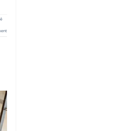
hê
ment