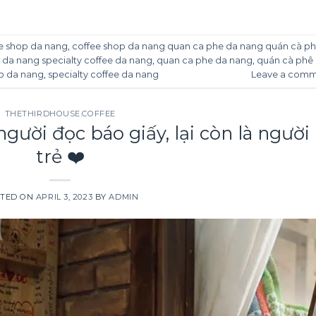
e shop da nang
,
coffee shop da nang quan ca phe da nang quán cà p
da nang specialty coffee da nang
,
quan ca phe da nang
,
quán cà phê
p da nang
,
specialty coffee da nang
Leave a com
THETHIRDHOUSE.COFFEE
gười đọc báo giấy, lại còn là người
trẻ ❤️
TED ON
APRIL 3, 2023
BY
ADMIN