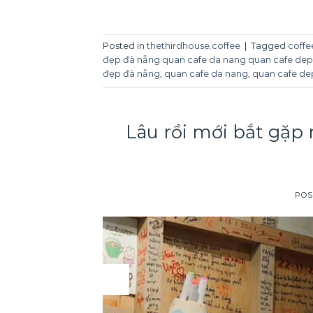
Posted in
thethirdhouse.coffee
|
Tagged
coffe
đẹp đà nẵng quan cafe da nang quan cafe dep 
đẹp đà nẵng
,
quan cafe da nang
,
quan cafe de
Lâu rồi mới bắt gặp n
POS
03
Apr