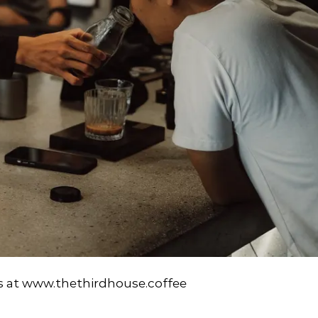
s at www.thethirdhouse.coffee
CONTINUE READING
→