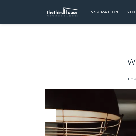
INSPIRATION
STO
We
POS
03
Apr