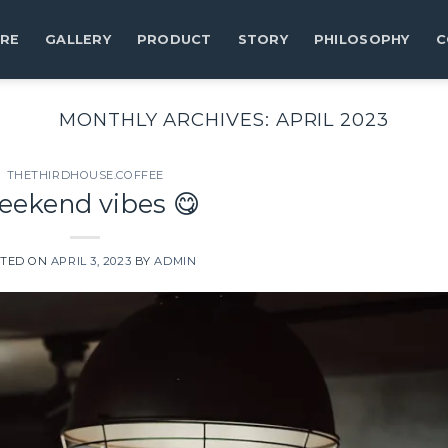
RE
GALLERY
PRODUCT
STORY
PHILOSOPHY
C
MONTHLY ARCHIVES:
APRIL 2023
THETHIRDHOUSE.COFFEE
ekend vibes 😋
TED ON
APRIL 3, 2023
BY
ADMIN