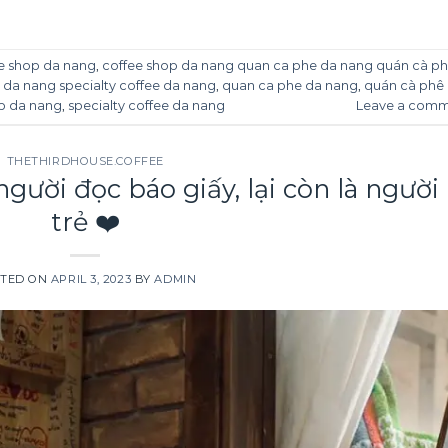
e shop da nang
,
coffee shop da nang quan ca phe da nang quán cà p
da nang specialty coffee da nang
,
quan ca phe da nang
,
quán cà phê
p da nang
,
specialty coffee da nang
Leave a com
THETHIRDHOUSE.COFFEE
gười đọc báo giấy, lại còn là người
trẻ ❤️
TED ON
APRIL 3, 2023
BY
ADMIN