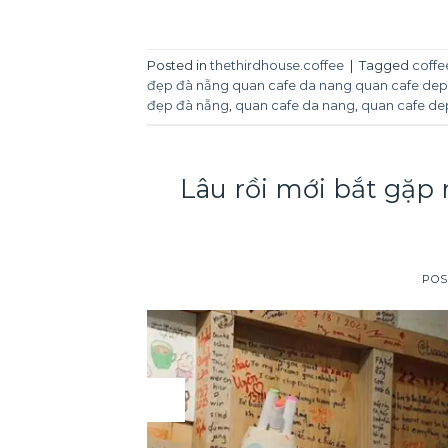
Posted in
thethirdhouse.coffee
|
Tagged
coffe
đẹp đà nẵng quan cafe da nang quan cafe dep 
đẹp đà nẵng
,
quan cafe da nang
,
quan cafe de
Lâu rồi mới bắt gặp n
POS
03
Apr