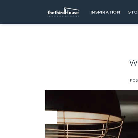
INSPIRATION
STO
We
POS
03
Apr