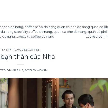
CONTINUE READING
→
e shop da nang
,
coffee shop da nang quan ca phe da nang quán cà p
da nang specialty coffee da nang
,
quan ca phe da nang
,
quán cà phê
p da nang
,
specialty coffee da nang
Leave a com
THETHIRDHOUSE.COFFEE
bạn thân của Nhà
TED ON
APRIL 3, 2023
BY
ADMIN