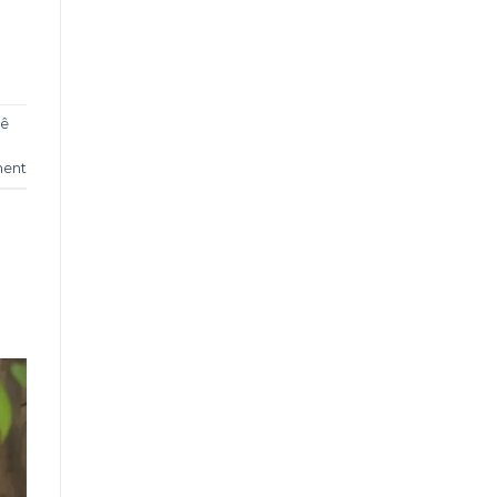
hê
ment