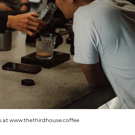
s at www.thethirdhouse.coffee
CONTINUE READING
→