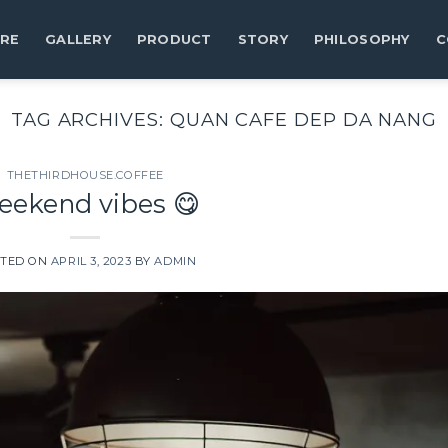
RE
GALLERY
PRODUCT
STORY
PHILOSOPHY
C
TAG ARCHIVES:
QUAN CAFE DEP DA NANG
THETHIRDHOUSE.COFFEE
ekend vibes 😋
TED ON
APRIL 3, 2023
BY
ADMIN