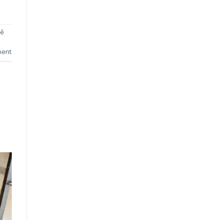
hê
ment