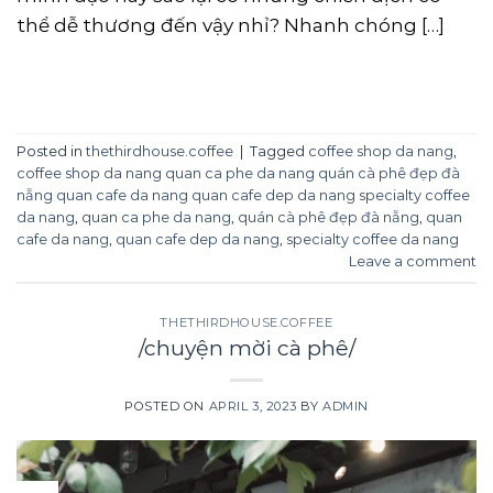
thể dễ thương đến vậy nhỉ? Nhanh chóng […]
CONTINUE READING
→
Posted in
thethirdhouse.coffee
|
Tagged
coffee shop da nang
,
coffee shop da nang quan ca phe da nang quán cà phê đẹp đà
nẵng quan cafe da nang quan cafe dep da nang specialty coffee
da nang
,
quan ca phe da nang
,
quán cà phê đẹp đà nẵng
,
quan
cafe da nang
,
quan cafe dep da nang
,
specialty coffee da nang
Leave a comment
THETHIRDHOUSE.COFFEE
/chuyện mời cà phê/
POSTED ON
APRIL 3, 2023
BY
ADMIN