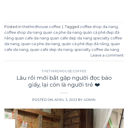
CONTINUE READING
→
Posted in
thethirdhouse.coffee
|
Tagged
coffee shop da nang
,
coffee shop da nang quan ca phe da nang quán cà phê đẹp đà
nẵng quan cafe da nang quan cafe dep da nang specialty coffee
da nang
,
quan ca phe da nang
,
quán cà phê đẹp đà nẵng
,
quan
cafe da nang
,
quan cafe dep da nang
,
specialty coffee da nang
Leave a comment
THETHIRDHOUSE.COFFEE
Lâu rồi mới bắt gặp người đọc báo
giấy, lại còn là người trẻ ❤️
POSTED ON
APRIL 3, 2023
BY
ADMIN
03
Apr