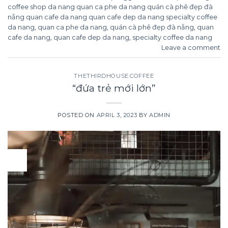
coffee shop da nang quan ca phe da nang quán cà phê đẹp đà
nẵng quan cafe da nang quan cafe dep da nang specialty coffee
da nang
,
quan ca phe da nang
,
quán cà phê đẹp đà nẵng
,
quan
cafe da nang
,
quan cafe dep da nang
,
specialty coffee da nang
Leave a comment
THETHIRDHOUSE.COFFEE
“đứa trẻ mới lớn”
POSTED ON
APRIL 3, 2023
BY
ADMIN
03
Apr