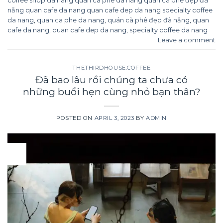
coffee shop da nang quan ca phe da nang quán cà phê đẹp đà
nẵng quan cafe da nang quan cafe dep da nang specialty coffee
da nang
,
quan ca phe da nang
,
quán cà phê đẹp đà nẵng
,
quan
cafe da nang
,
quan cafe dep da nang
,
specialty coffee da nang
Leave a comment
THETHIRDHOUSE.COFFEE
Đã bao lâu rồi chúng ta chưa có
những buổi hẹn cùng nhỏ bạn thân?
POSTED ON
APRIL 3, 2023
BY
ADMIN
03
Apr