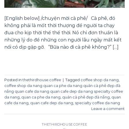
[English below] /chuyện mời cà phê/ Cà phê, đó
không phải là mốt thời thượng để người ta chạy
đua cho kịp thời thế thế thời. Nó chỉ đơn thuần là
những lý do để những con người lâu ngày mất kết
nối có dịp gặp gỡ. “Bữa nào đi cà phê không?” […]
CONTINUE READING
→
Posted in
thethirdhouse.coffee
|
Tagged
coffee shop da nang
,
coffee shop da nang quan ca phe da nang quán cà phê đẹp đà
nẵng quan cafe da nang quan cafe dep da nang specialty coffee
da nang
,
quan ca phe da nang
,
quán cà phê đẹp đà nẵng
,
quan
cafe da nang
,
quan cafe dep da nang
,
specialty coffee da nang
Leave a comment
THETHIRDHOUSE.COFFEE