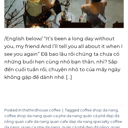
/English below/ “It’s been a long day without
you, my friend And I’ll tell you all about it when I
see you again” Đã bao lâu rồi chúng ta chưa có
những buổi hẹn cùng nhỏ bạn thân, nhỉ? Sắp
đến cuối tuần rồi, chuyện nhỏ to của mấy ngày
không gặp để dành nhé. […]
CONTINUE READING
→
Posted in
thethirdhouse.coffee
|
Tagged
coffee shop da nang
,
coffee shop da nang quan ca phe da nang quán cà phê đẹp đà
nẵng quan cafe da nang quan cafe dep da nang specialty coffee
da nang
,
quan ca phe da nang
,
quán cà phê đẹp đà nẵng
,
quan