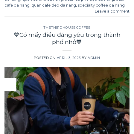
cafe da nang
,
quan cafe dep da nang
,
specialty coffee da nang
Leave a comment
THETHIRDHOUSE.COFFEE
💙Có mấy điều đáng yêu trong thành
phố nhỏ💙
POSTED ON
APRIL 3, 2023
BY
ADMIN
03
Apr