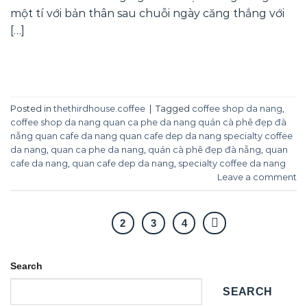
một tí với bản thân sau chuỗi ngày căng thẳng với
[…]
CONTINUE READING
→
Posted in
thethirdhouse.coffee
|
Tagged
coffee shop da nang
,
coffee shop da nang quan ca phe da nang quán cà phê đẹp đà
nẵng quan cafe da nang quan cafe dep da nang specialty coffee
da nang
,
quan ca phe da nang
,
quán cà phê đẹp đà nẵng
,
quan
cafe da nang
,
quan cafe dep da nang
,
specialty coffee da nang
Leave a comment
1
2
3
4
Search
SEARCH