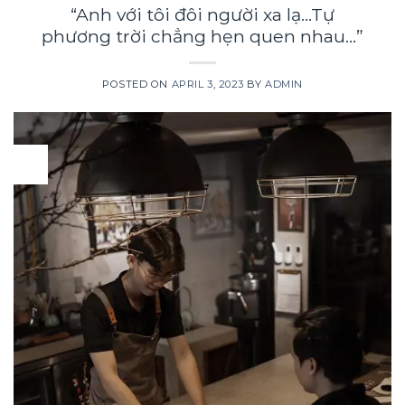
“Anh với tôi đôi người xa lạ…Tự
phương trời chẳng hẹn quen nhau…”
POSTED ON
APRIL 3, 2023
BY
ADMIN
03
Apr