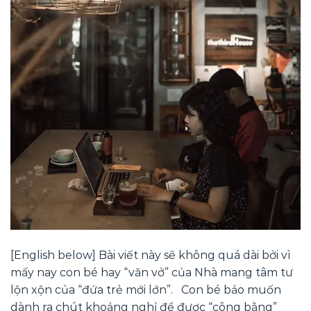
[English below] Bài viết này sẽ không quá dài bởi vì
mấy nay con bé hay “văn vở” của Nhà mang tâm tư
lộn xộn của “đứa trẻ mới lớn”. Con bé bảo muốn
dành ra chút khoảng nghỉ để được “công bằng”