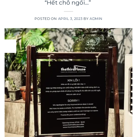
“Hết chỗ ngồi…”
POSTED ON
APRIL 3, 2023
BY
ADMIN
03
Apr