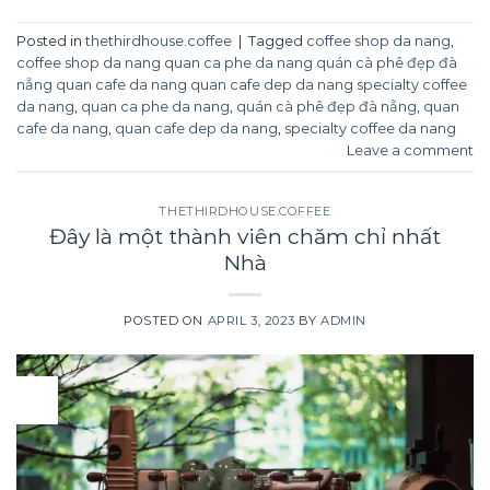
Posted in
thethirdhouse.coffee
|
Tagged
coffee shop da nang
,
coffee shop da nang quan ca phe da nang quán cà phê đẹp đà
nẵng quan cafe da nang quan cafe dep da nang specialty coffee
da nang
,
quan ca phe da nang
,
quán cà phê đẹp đà nẵng
,
quan
cafe da nang
,
quan cafe dep da nang
,
specialty coffee da nang
Leave a comment
THETHIRDHOUSE.COFFEE
Đây là một thành viên chăm chỉ nhất
Nhà
POSTED ON
APRIL 3, 2023
BY
ADMIN
03
Apr