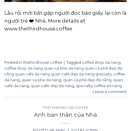
Lâu rồi mới bắt gặp người đọc báo giấy, lại còn là
người trẻ ❤️ Nhà, More details at
www.thethirdhouse.coffee
CONTINUE READING
→
Posted in
thethirdhouse.coffee
|
Tagged
coffee shop da nang
,
coffee shop da nang quan ca phe da nang quán cà phê đẹp đà
nẵng quan cafe da nang quan cafe dep da nang specialty coffee
da nang
,
quan ca phe da nang
,
quán cà phê đẹp đà nẵng
,
quan
cafe da nang
,
quan cafe dep da nang
,
specialty coffee da nang
Leave a comment
THETHIRDHOUSE.COFFEE
Anh bạn thân của Nhà
POSTED ON
APRIL 3, 2023
BY
ADMIN