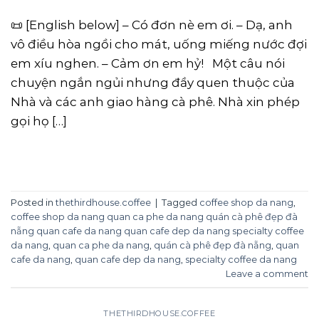
📜 [English below] – Có đơn nè em ơi. – Dạ, anh
vô điều hòa ngồi cho mát, uống miếng nước đợi
em xíu nghen. – Cảm ơn em hỷ! Một câu nói
chuyện ngắn ngủi nhưng đầy quen thuộc của
Nhà và các anh giao hàng cà phê. Nhà xin phép
gọi họ […]
CONTINUE READING
→
Posted in
thethirdhouse.coffee
|
Tagged
coffee shop da nang
,
coffee shop da nang quan ca phe da nang quán cà phê đẹp đà
nẵng quan cafe da nang quan cafe dep da nang specialty coffee
da nang
,
quan ca phe da nang
,
quán cà phê đẹp đà nẵng
,
quan
cafe da nang
,
quan cafe dep da nang
,
specialty coffee da nang
Leave a comment
THETHIRDHOUSE.COFFEE